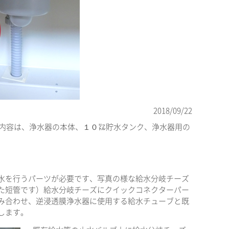
2018/09/22
主な内容は、浄水器の本体、１０㍑貯水タンク、浄水器用の
水を行うパーツが必要です、写真の様な給水分岐チーズ
た短管です）給水分岐チーズにクイックコネクターパー
み合わせ、逆浸透膜浄水器に使用する給水チューブと既
します。