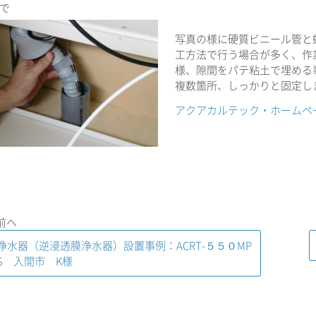
で
写真の様に硬質ビニール管と
工方法で行う場合が多く、作
様、隙間をパテ粘土で埋める
複数箇所、しっかりと固定し
アクアカルテック・ホームペ
 前へ
浄水器（逆浸透膜浄水器）設置事例：ACRT-５５０MP
S 入間市 K様