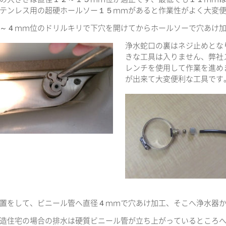
テンレス用の超硬ホールソー１５ｍｍがあると作業性がよく大変
～４ｍｍ位のドリルキリで下穴を開けてからホールソーで穴あけ
浄水蛇口の裏はネジ止めとな
きな工具は入りません、弊社
レンチを使用して作業を進め
が出来て大変便利な工具です
置をして、ビニール管へ直径４ｍｍで穴あけ加工、そこへ浄水器
造住宅の場合の排水は硬質ビニール管が立ち上がっているところ