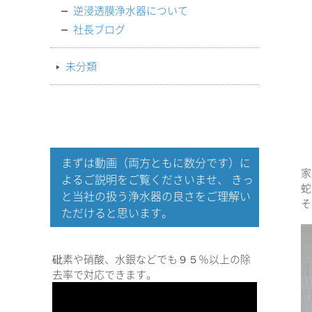
逆浸透膜浄水器について
社長ブログ
未分類
まずは動画（両方ともに数分です）に
家
よるご説明をご覧くださいませ、 きっ
蛇
と当社の扱う浄水器の良さをご理解い
そ
ただけると思います。
砒素や硝酸、水銀などでも９５％以上の除
去率で対応できます。