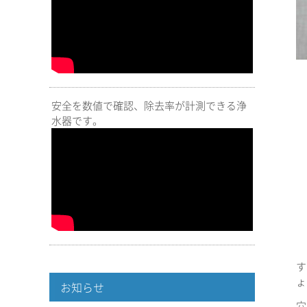
安全を数値で確認、除去率が計測できる浄
水器です。
す
ょ
お知らせ
穴