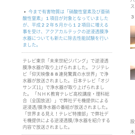
ス
今まで有害物質は「硝酸性窒素及び亜硝
３
酸性窒素」１項目が対象となっていました
が、平成２２年５月から１２項目に増える
事を受け、アクアカルテックの逆浸透膜浄
水器についても新たに除去性能試験を行い
ました。
テレビ東京「未来世紀ジパング」で逆浸透
膜浄水器が取り上げられました。 フジテレ
ビ「仰天映像８８連発驚異の水世界」で浄
水器が放送されました。 日本テレビ「オジ
サンズ11」で浄水器が取り上げられまし
た。 「ＮＨＫ教育テレビ高校講座・理科総
合（全国放送）」で弊社デモ機提供による
逆浸透/膜浄水器の番組が放送されました。
「世界まる見え！テレビ特捜部」で弊社デ
モ機提供による逆浸透膜/浄水器を紹介する
設
内容で放送されました。
木