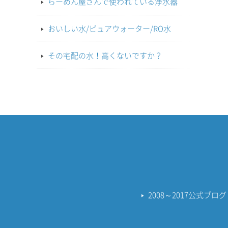
らーめん屋さんで使われている浄水器
おいしい水/ピュアウォーター/RO水
その宅配の水！高くないですか？
2008～2017公式ブログ