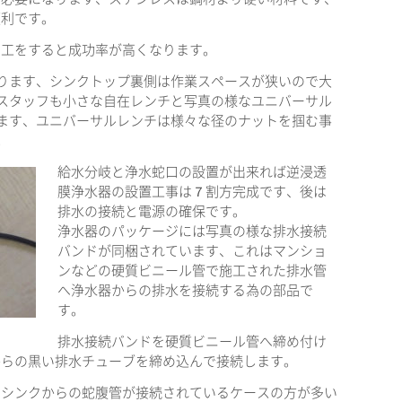
便利です。
加工をすると成功率が高くなります。
ります、シンクトップ裏側は作業スペースが狭いので大
スタッフも小さな自在レンチと写真の様なユニバーサル
ます、ユニバーサルレンチは様々な径のナットを掴む事
。
給水分岐と浄水蛇口の設置が出来れば逆浸透
膜浄水器の設置工事は７割方完成です、後は
排水の接続と電源の確保です。
浄水器のパッケージには写真の様な排水接続
バンドが同梱されています、これはマンショ
ンなどの硬質ビニール管で施工された排水管
へ浄水器からの排水を接続する為の部品で
す。
排水接続バンドを硬質ビニール管へ締め付け
からの黒い排水チューブを締め込んで接続します。
へシンクからの蛇腹管が接続されているケースの方が多い