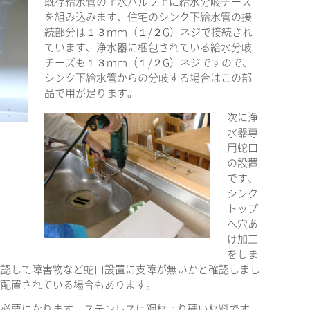
既存給水管の止水バルブ上に給水分岐チーズ
を組み込みます、住宅のシンク下給水管の接
続部分は１３ｍｍ（１/２G）ネジで接続され
ています、浄水器に梱包されている給水分岐
チーズも１３ｍｍ（１/２G）ネジですので、
シンク下給水管からの分岐する場合はこの部
品で用が足ります。
次に浄
水器専
用蛇口
の設置
です、
シンク
トップ
へ穴あ
け加工
をしま
確認して障害物など蛇口設置に支障が無いかと確認しまし
が配置されている場合もあります。
は必要になります、ステンレスは鋼材より硬い材料です、