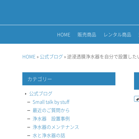
HOME
販売商品
レンタル商品
HOME
»
公式ブログ
» 逆浸透膜浄水器を自分で設置した
カテゴリー
公式ブログ
Small talk by stuff
最近のご質問から
浄水器 設置事例
浄水器のメンテナンス
水と浄水器の話