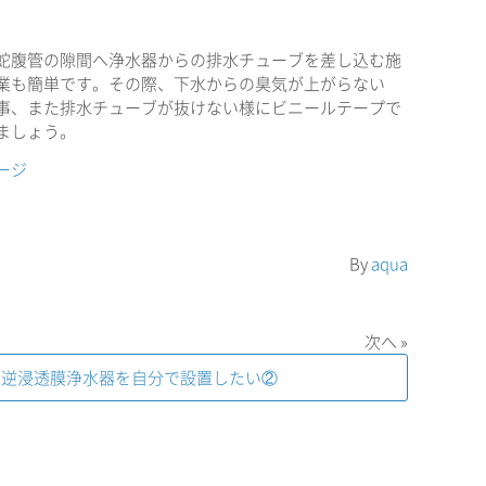
蛇腹管の隙間へ浄水器からの排水チューブを差し込む施
業も簡単です。その際、下水からの臭気が上がらない
事、また排水チューブが抜けない様にビニールテープで
ましょう。
ージ
By
aqua
次へ »
逆浸透膜浄水器を自分で設置したい②