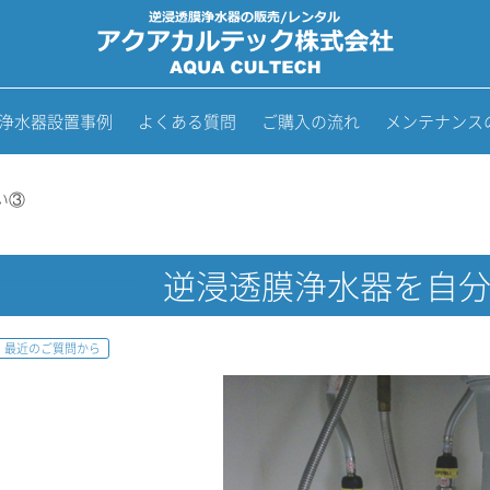
浄水器設置事例
よくある質問
ご購入の流れ
メンテナンス
い③
逆浸透膜浄水器を自
最近のご質問から