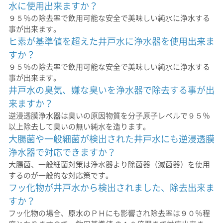
水に使用出来ますか？
９５％の除去率で飲用可能な安全で美味しい純水に浄水する
事が出来ます。
ヒ素が基準値を超えた井戸水に浄水器を使用出来ま
すか？
９５％の除去率で飲用可能な安全で美味しい純水に浄水する
事が出来ます。
井戸水の臭気、嫌な臭いを浄水器で除去する事が出
来ますか？
逆浸透膜浄水器は臭いの原因物質を分子原子レベルで９５％
以上除去して臭いの無い純水を造ります。
大腸菌や一般細菌が検出された井戸水にも逆浸透膜
浄水器で対応できますか？
大腸菌、一般細菌対策は浄水器より除菌器（滅菌器）を使用
するのが一般的な対応策です。
フッ化物が井戸水から検出されました、除去出来ま
すか？
フッ化物の場合、原水のＰＨにも影響され除去率は９０％程