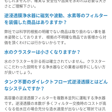
もしれませんが、確実な 安全性や品質を求めれば必要な大き
さとご理解下さい。
逆浸透膜浄水器に磁気や波動、水素等のフィルター
を装備した商品はありますか？
弊社では科学的根拠の明確でない商品は取り扱わない事を基
本姿勢としております、 根拠の不明確な商品でお客様から対
価を頂くわけには行かないからです。
水のクラスターは小さくなりますか？
水のクラスターを計る術は確立されていません。クラスター
にこだわった説明をする浄水器などの業者は相手にしない方
が良いでしょう。
タンク不要のダイレクトフロー式逆浸透膜とはどん
なシステムですか？
高容量の逆浸透膜フィルターを複数本並列に運転する浄水器
です。逆浸透膜の本数が 多くフィルター交換時のコストが高
くなる低水圧の場合充分な造水速度が出ないなど現状では汎