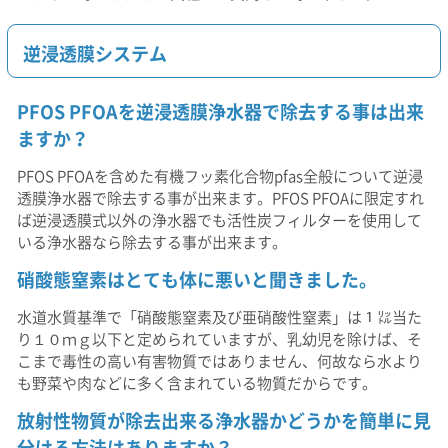
逆浸透膜システム
PFOS PFOAを逆浸透膜浄水器で除去する事は出来
ますか？
PFOS PFOAを含めた有機フッ素化合物pfas全般について逆浸
透膜浄水器で除去する事が出来ます。PFOS PFOAに限定すれ
ば逆浸透膜式以外の浄水器でも活性炭フィルターを使用して
いる浄水器なら除去する事が出来ます。
硝酸態窒素はとても体に悪いと聞きました。
水道水質基準で「硝酸態窒素及び亜硝酸性窒素」は１㍑当た
り１０ｍｇ以下と定められていますが、乳幼児を除けば、そ
こまで毒性の高い有害物質ではありません、何故なら水より
も野菜や肉などに多く含まれている物質だからです。
放射性物質が除去出来る浄水器かどうかを簡単に見
分ける方法はありますか？