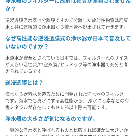
浄水器のフィルターに放射性物質が蓄積されません
か？
逆浸透膜浄水器は分離膜ですので分離した放射性物質は廃棄
水と共に連続的に浄水器から排水管へ排出されて行きます。
なぜ高性能な逆浸透膜式の浄水器が日本で普及して
いないのですか？
水道水が安全とされている日本では、フィルター孔のサイズ
が大きい活性炭/中空糸膜 /セラミック等の浄水器で充分と考
えられているです。
逆浸透膜とは？
海水から飲料水を造るために開発された浄水器のフィルター
です。海水でも真水にする高性能から、 原水にヒ素などの有
害ミネラルが存在しても９５％以上除去可能です。
浄水器の大きさが気になるのですが。
一般的な浄水器と呼ばれるものと比較すれば確かに大きいか