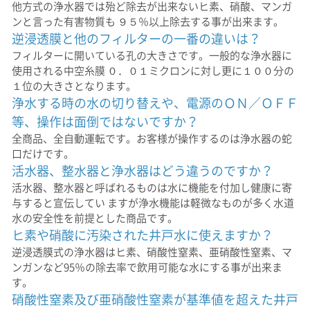
他方式の浄水器では殆ど除去が出来ないヒ素、硝酸、マンガ
ンと言った有害物質も ９５％以上除去する事が出来ます。
逆浸透膜と他のフィルターの一番の違いは？
フィルターに開いている孔の大きさです。一般的な浄水器に
使用される中空糸膜 ０．０１ミクロンに対し更に１００分の
１位の大きさとなります。
浄水する時の水の切り替えや、電源のＯＮ／ＯＦＦ
等、操作は面倒ではないですか？
全商品、全自動運転です。お客様が操作するのは浄水器の蛇
口だけです。
活水器、整水器と浄水器はどう違うのですか？
活水器、整水器と呼ばれるものは水に機能を付加し健康に寄
与すると宣伝してい ますが浄水機能は軽微なものが多く水道
水の安全性を前提とした商品です。
ヒ素や硝酸に汚染された井戸水に使えますか？
逆浸透膜式の浄水器はヒ素、硝酸性窒素、亜硝酸性窒素、マ
ンガンなど95％の除去率で飲用可能な水にする事が出来ま
す。
硝酸性窒素及び亜硝酸性窒素が基準値を超えた井戸