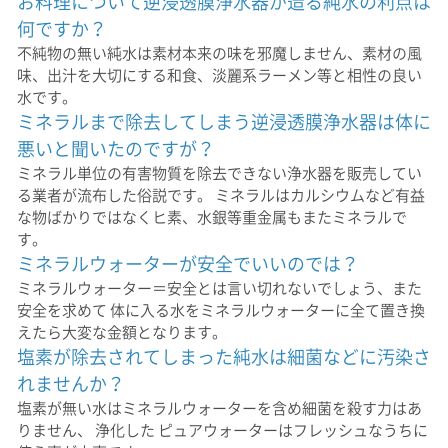
お料理について逆浸透膜浄水器が造る純水の利点は
何ですか？
不純物の無い純水は素材本来の味を邪魔しません、素材の風
味、出汁を大切にする和食、淡麗系ラーメン等と相性の良い
水です。
ミネラルまで除去してしまう逆浸透膜浄水器は体に
悪いと聞いたのですが？
ミネラル単位の有害物質を除去できない浄水器を販売してい
る業者が流布した俗説です。 ミネラルはカルシウムなど有益
な物ばかりではなくヒ素、水銀等重金属もまたミネラルで
す。
ミネラルウォーターが安全でいいのでは？
ミネラルウォーター＝安全とは言い切れないでしょう、また
安全を求めて 体に入る水をミネラルウォーターに全て置き換
えたら大変な金額となります。
塩素が除去されてしまった純水は細菌などに汚染さ
れませんか？
塩素が無い水はミネラルウォーターを含め細菌を殺す力はあ
りません、 浄化した ピュアウォーターはフレッシュなうちに