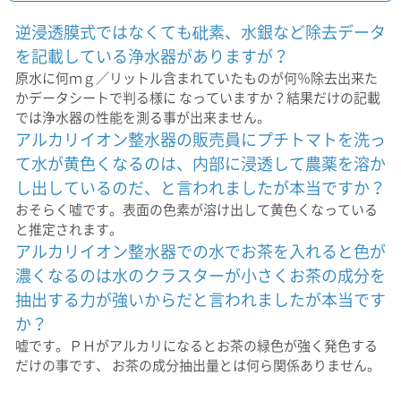
逆浸透膜式ではなくても砒素、水銀など除去データ
を記載している浄水器がありますが？
原水に何ｍｇ／リットル含まれていたものが何％除去出来た
かデータシートで判る様に なっていますか？結果だけの記載
では浄水器の性能を測る事が出来ません。
アルカリイオン整水器の販売員にプチトマトを洗っ
て水が黄色くなるのは、内部に浸透して農薬を溶か
し出しているのだ、と言われましたが本当ですか？
おそらく嘘です。表面の色素が溶け出して黄色くなっている
と推定されます。
アルカリイオン整水器での水でお茶を入れると色が
濃くなるのは水のクラスターが小さくお茶の成分を
抽出する力が強いからだと言われましたが本当です
か？
嘘です。ＰＨがアルカリになるとお茶の緑色が強く発色する
だけの事です、 お茶の成分抽出量とは何ら関係ありません。