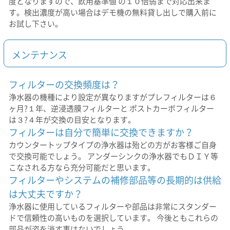
度となりますので、飲用基準値 の１０倍弱まで対応出来ま
す。検出濃度が高い場合はデモ機の無料貸し出しで購入前に
お試し下さい。
メンテナンス
フィルターの交換頻度は？
浄水器の機種により設定が異なりますがプレフィルターは６
ヶ月?１年、逆浸透膜フィルターと ポストカーボフィルター
は３?４年が交換の目安となります。
フィルターは自分で簡単に交換できますか？
カウンタートップタイプの浄水器は殆どの方がお客様ご自身
で交換可能でしょう。 アンダーシンクの浄水器でもＤＩＹ等
こなされる方なら充分可能だと思います。
フィルターやシステムの補修部品等の長期的は供給
は大丈夫ですか？
浄水器に使用しているフィルターや部品は非常にスタンダー
ドで信頼性の高いものを選択しています。 今後ともこれらの
部品が姿を消す事はないでしょう。