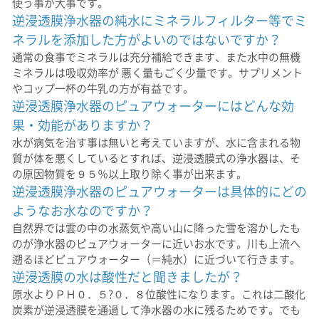
使う事が大事です。
逆浸透膜浄水器の純水にミネラルフィルター等でミ
ネラルを添加した方がよいのではないですか？
通常の食事でミネラルは充分補給できます、また水中の無機
ミネラルは吸収効率が 悪く量もごく少量です。サプリメント
やコップ一杯の牛乳の方が有益です。
逆浸透膜浄水器のピュアウォーターにはどんな効
果・効能がありますか？
水が病気を治す事は無いと考えていますが、水に含まれる物
質が体を悪くしているとすれば、逆浸透膜式の浄水器は、そ
の原因物質を９５％以上取り除く事が出来ます。
逆浸透膜浄水器のピュアウォーターは具体的にどの
ようなお水なのですか？
自然界では雲の中の水蒸気や高い山に降った雪を溶かしたも
のが浄水器のピュアウォーターに近いお水です。川も上流へ
遡るほどピュアウォーター（＝純水）に近づいて行きます。
逆浸透膜の水は酸性だと聞きましたが？
原水よりＰＨ０．５?０．８位酸性になります。これは二酸化
炭素が逆浸透膜を通過して浄水器の水に残るためです。でも