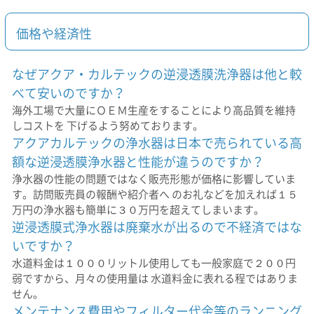
価格や経済性
なぜアクア・カルテックの逆浸透膜洗浄器は他と較
べて安いのですか？
海外工場で大量にＯＥＭ生産をすることにより高品質を維持
しコストを 下げるよう努めております。
アクアカルテックの浄水器は日本で売られている高
額な逆浸透膜浄水器と性能が違うのですか？
浄水器の性能の問題ではなく販売形態が価格に影響していま
す。訪問販売員の報酬や紹介者へ のお礼などを加えれば１５
万円の浄水器も簡単に３０万円を超えてしまいます。
逆浸透膜式浄水器は廃棄水が出るので不経済ではな
いですか？
水道料金は１０００リットル使用しても一般家庭で２００円
弱ですから、月々の使用量は 水道料金に表れる程ではありま
せん。
メンテナンス費用やフィルター代金等のランニング