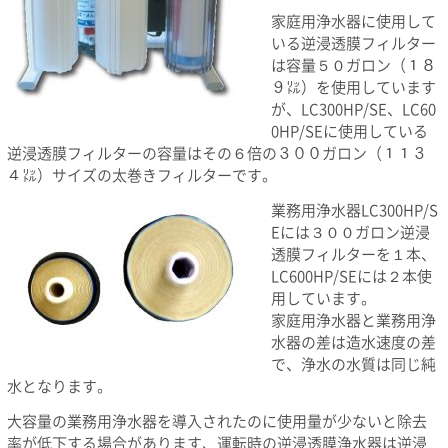
家庭用浄水器に使用して
いる逆浸透膜フィルター
は容量５０ガロン（１８
９㍑）を使用しています
が、LC300HP/SE、LC60
0HP/SEに使用している
逆浸透膜フィルターの容量はその６倍の３００ガロン（１１３
４㍑）サイズの太巻きフィルターです。
業務用浄水器LC300HP/S
Eには３００ガロン逆浸
透膜フィルターを１本、
LC600HP/SEには２本使
用しています。
家庭用浄水器と業務用浄
水器の差は造水速度の差
で、浄水の水質は同じ純
水となります。
大容量の業務用浄水器を導入されたのに使用量が少ないと除去
率が低下する場合があります、運転時の逆浸透膜浄水器は逆浸