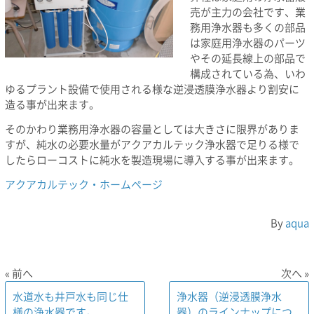
売が主力の会社です、業
務用浄水器も多くの部品
は家庭用浄水器のパーツ
やその延長線上の部品で
構成されている為、いわ
ゆるプラント設備で使用される様な逆浸透膜浄水器より割安に
造る事が出来ます。
そのかわり業務用浄水器の容量としては大きさに限界がありま
すが、純水の必要水量がアクアカルテック浄水器で足りる様で
したらローコストに純水を製造現場に導入する事が出来ます。
アクアカルテック・ホームページ
By
aqua
« 前へ
次へ »
水道水も井戸水も同じ仕
浄水器（逆浸透膜浄水
様の浄水器です。
器）のラインナップにつ