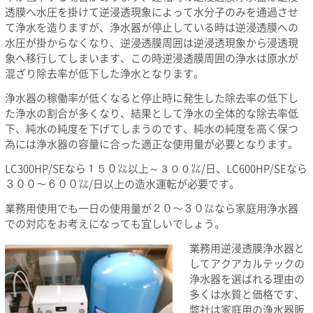
透膜へ水圧を掛けて逆浸透現象によって水分子のみを通過させ
て浄水を造りますが、浄水器が停止している時は逆浸透膜への
水圧が掛からなくなり、逆浸透膜周囲は逆浸透現象から浸透現
象へ移行してしまいます、この時逆浸透膜周囲の浄水は原水が
混ざり除去率が低下した浄水となります。
浄水器の稼働率が低くなると停止時に発生した除去率の低下し
た浄水の割合が多くなり、結果として浄水の全体的な除去率低
下、純水の純度を下げてしまうのです、純水の純度を高く保つ
為には浄水器の容量に合った適正な使用量が必要となります。
LC300HP/SEなら１５０㍑以上～３００㍑/日、LC600HP/SEなら
３００～６００㍑/日以上の造水運転が必要です。
業務用使用でも一日の使用量が２０～３０㍑なら家庭用浄水器
での対応をお考えになっても宜しいでしょう。
業務用逆浸透膜浄水器と
してアクアカルテックの
浄水器を選ばれる理由の
多くは水質と価格です、
弊社は家庭用の浄水器販