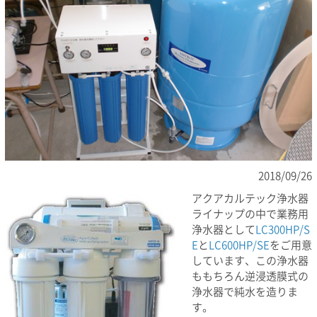
2018/09/26
アクアカルテック浄水器
ライナップの中で業務用
浄水器として
LC300HP/S
E
と
LC600HP/SE
をご用意
しています、この浄水器
ももちろん逆浸透膜式の
浄水器で純水を造りま
す。