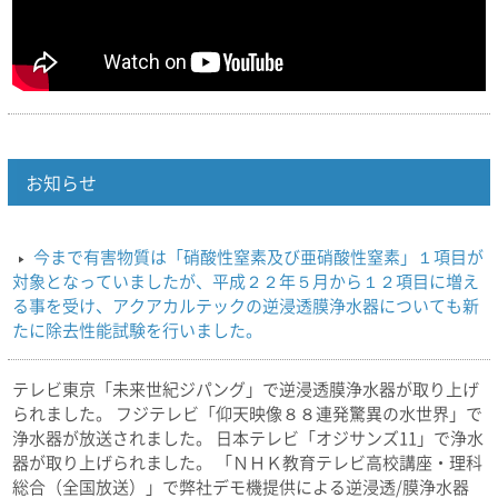
お知らせ
今まで有害物質は「硝酸性窒素及び亜硝酸性窒素」１項目が
対象となっていましたが、平成２２年５月から１２項目に増え
る事を受け、アクアカルテックの逆浸透膜浄水器についても新
たに除去性能試験を行いました。
テレビ東京「未来世紀ジパング」で逆浸透膜浄水器が取り上げ
られました。 フジテレビ「仰天映像８８連発驚異の水世界」で
浄水器が放送されました。 日本テレビ「オジサンズ11」で浄水
器が取り上げられました。 「ＮＨＫ教育テレビ高校講座・理科
総合（全国放送）」で弊社デモ機提供による逆浸透/膜浄水器