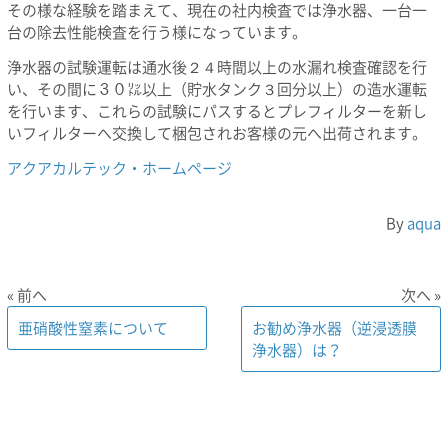
その様な経験を踏まえて、現在の社内検査では浄水器、一台一
台の除去性能検査を行う様になっています。
浄水器の試験運転は通水後２４時間以上の水漏れ検査確認を行
い、その間に３０㍑以上（貯水タンク３回分以上）の造水運転
を行います、これらの試験にパスするとプレフィルターを新し
いフィルターへ交換して梱包されお客様の元へ出荷されます。
アクアカルテック・ホームページ
By
aqua
« 前へ
次へ »
亜硝酸性窒素について
お勧め浄水器（逆浸透膜
浄水器）は？