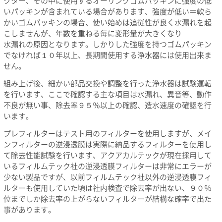
クター、その中に使用するオーリングゴムパッキンに強度の低
いパッキンが含まれている場合があります、強度が低い＝軟ら
かいゴムパッキンの場合、使い始めは追従性が良く水漏れを起
こしませんが、年数を重ねる毎に変形量が大きくなり
水漏れの原因となります。しかりした強度を持つゴムパッキン
でなければ１０年以上、長期間使用する浄水器には使用出来ま
せん。
組み上げ後、細かい部品交換や調整を行った浄水器は試験運転
を行います、ここで確認する主な項目は水漏れ、異音等、動作
不良が無い事、除去率９５％以上の確認、造水速度の確認を行
います。
プレフィルターはテスト用のフィルターを使用しますが、メイ
ンフィルターの逆浸透膜は実際に納品するフィルターを使用し
て除去性能試験を行います、アクアカルテックが現在採用して
いるフィルムテック社の逆浸透膜フィルターは非常にエラーが
少ない製品ですが、以前フィルムテック社以外の逆浸透膜フィ
ルターも使用していた頃は社内検査で除去率が出ない、９０％
位までしか除去率の上がらないフィルターが結構な確率で出た
事があります。