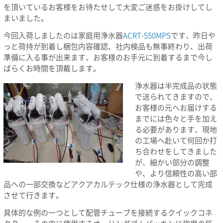
を頂いているお客様をお待たせして大変ご迷惑をお掛けしてし
まいました。
今回入荷しましたのは家庭用浄水器
ACRT-550MPS
です、昨日や
っと荷持が到着し梱包内容確認、社内検品も無事終わり、出荷
準備に入る事が出来ます、お客様のお手元に到着するまで今し
ばらくお時間を頂戴します。
浄水器は半完成品の状態
で送られてきますので、
お客様の元へお届けする
までには色々と手を加え
る必要があります、現地
の工場へ赴いて何回か打
ち合わせをしてきました
が、細かい部分の調整
や、より信頼性の高い部
品への一部交換などアクアカルテック仕様の浄水器として完成
させて行きます。
具体的な例の一つとして配管チューブを接続するクイックコネ