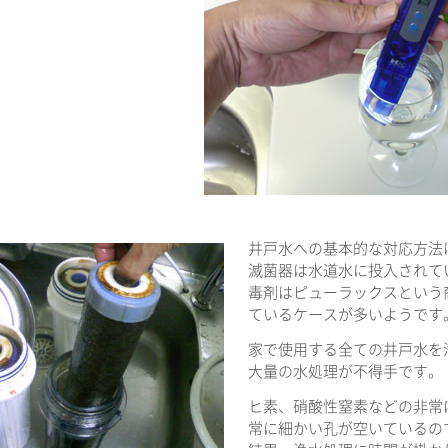
井戸水への基本的な対応方法
滅菌器は水道水に投入されて
毒剤はピューラックスという
ているケースが多いようです
家で使用する全ての井戸水を
大量の水処理が不得手です。
ヒ素、硝酸性窒素などの非常
常に細かい孔が空いているの