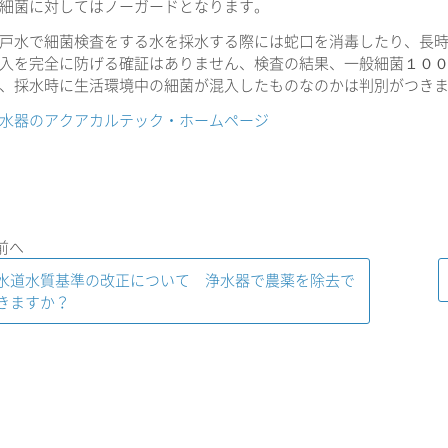
細菌に対してはノーガードとなります。
戸水で細菌検査をする水を採水する際には蛇口を消毒したり、長
入を完全に防げる確証はありません、検査の結果、一般細菌１０
、採水時に生活環境中の細菌が混入したものなのかは判別がつき
水器のアクアカルテック・ホームページ
 前へ
水道水質基準の改正について 浄水器で農薬を除去で
きますか？