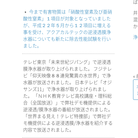
ば
今まで有害物質は「硝酸性窒素及び亜硝
井
酸性窒素」１項目が対象となっていました
混
が、平成２２年５月から１２項目に増える
か
事を受け、アクアカルテックの逆浸透膜浄
浄
水器についても新たに除去性能試験を行い
ました。
テレビ東京「未来世紀ジパング」で逆浸透
膜浄水器が取り上げられました。 フジテレ
ビ「仰天映像８８連発驚異の水世界」で浄
«
水器が放送されました。 日本テレビ「オジ
サンズ11」で浄水器が取り上げられまし
た。 「ＮＨＫ教育テレビ高校講座・理科総
合（全国放送）」で弊社デモ機提供による
逆浸透/膜浄水器の番組が放送されました。
「世界まる見え！テレビ特捜部」で弊社デ
モ機提供による逆浸透膜/浄水器を紹介する
内容で放送されました。