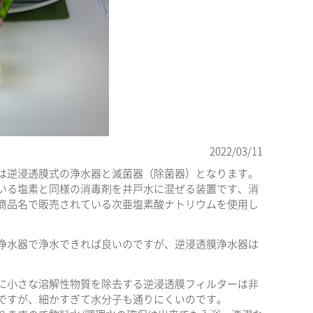
2022/03/11
は逆浸透膜式の浄水器と滅菌器（除菌器）となります。
いる塩素と同様の消毒剤を井戸水に混ぜる装置です、消
商品名で販売されている次亜塩素酸ナトリウムを使用し
。
浄水器で浄水できれば良いのですが、逆浸透膜浄水器は
に小さな溶解性物質を除去する逆浸透膜フィルターは非
ですが、細かすぎて水分子も通りにくいのです。