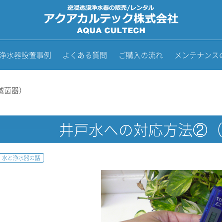
浄水器設置事例
よくある質問
ご購入の流れ
メンテナンス
滅菌器）
井戸水への対応方法②
水と浄水器の話