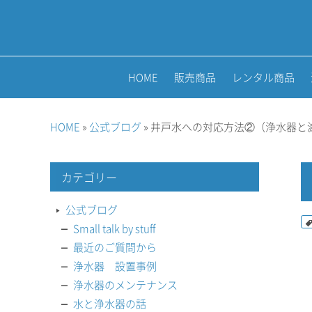
HOME
販売商品
レンタル商品
HOME
»
公式ブログ
» 井戸水への対応方法②（浄水器と
カテゴリー
公式ブログ
Small talk by stuff
最近のご質問から
浄水器 設置事例
浄水器のメンテナンス
水と浄水器の話