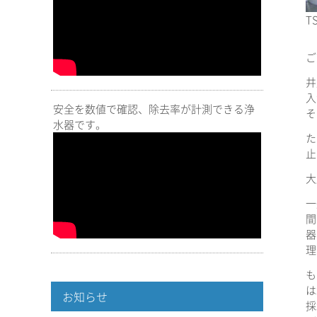
TS
ご
井
入
安全を数値で確認、除去率が計測できる浄
そ
水器です。
た
止
大
一
間
器
理
も
は
お知らせ
採