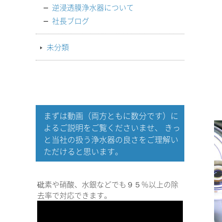
逆浸透膜浄水器について
社長ブログ
未分類
まずは動画（両方ともに数分です）に
よるご説明をご覧くださいませ、 きっ
と当社の扱う浄水器の良さをご理解い
ただけると思います。
砒素や硝酸、水銀などでも９５％以上の除
去率で対応できます。