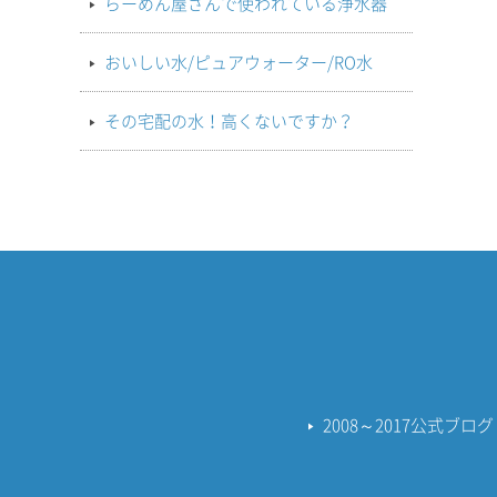
らーめん屋さんで使われている浄水器
おいしい水/ピュアウォーター/RO水
その宅配の水！高くないですか？
2008～2017公式ブログ