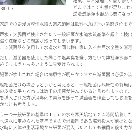
結果、浄水処理に時間が掛か
どまではとても量が足りませ
3I0017
逆浸透膜浄水器が必要になっ
家庭での逆浸透膜浄水器の適応範囲は飲料水/調理水+歯磨き位ま
戸水で大腸菌が検出されたり一般細菌が水道水質基準を超えて検出
浴や洗顔などに問題が残ってしまいます。
こで滅菌器を使用して水道水と同じ様に家に入る井戸水全量を消
だし、滅菌器を使用した場合の塩素臭を嫌う方もいて弊社浄水器
めてしまう方も多いように見受けられます。
腸菌が検出された場合は病原性が明らかですから滅菌器は必須の
般細菌だけの場合はどうかと考えると、一般細菌は病原性の有無
の皮膚１平方ｃｍには数千の細菌が住んでいると言われますので
を導入された方が消毒剤の臭気を嫌って滅菌器を停止してもお腹
かなとも考えます。
う一つ一般細菌の基準は１ｃｃの水を寒天培地で２４時間培養し
水道水に定められた基準ですので消毒剤である塩素投入が前提と
水時に人体や生活環境から細菌が混入したとしても細菌を殺す力