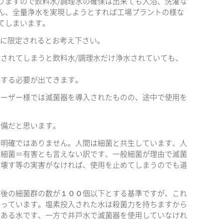
りますので飲料水/調理水の確保は出来ても入浴、洗濯な
ん、全量浄水を実現しようとすれば工場プラントの様な
てしまいます。
でに限定されるとお考え下さい。
されてしまうと飲料水/調理水だけ浄水されていても、
毒する必要が出てきます。
ユーザー様では滅菌器を導入されたものの、途中で使用を
装備だと思います。
は明確ではありません。人間は細菌と共生しています、人
、細菌＝有害とも言えない訳です、一般細菌が理由で滅菌
を壊す等の実害がなければ、使用を止めてしまうのでも道
た後の細菌群の数が１００個以下とする基準ですが、これ
なっています。塩素投入された水は殺菌力を持ちますから
がある水です、一方で井戸水で滅菌器を使用していなけれ