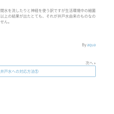
時間水を流したりと神経を使う訳ですが生活環境中の細菌
０以上の結果が出たとても、それが井戸水由来のものなの
ません。
By
aqua
次へ »
井戸水への対応方法①