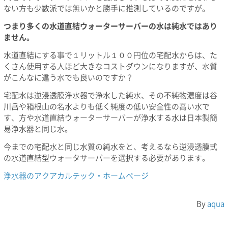
ない方も少数派では無いかと勝手に推測しているのですが。
つまり多くの水道直結ウォーターサーバーの水は純水ではあり
ません。
水道直結にする事で１リットル１００円位の宅配水からは、た
くさん使用する人ほど大きなコストダウンになりますが、水質
がこんなに違う水でも良いのですか？
宅配水は逆浸透膜浄水器で浄水した純水、その不純物濃度は谷
川岳や箱根山の名水よりも低く純度の低い安全性の高い水で
す、方や水道直結ウォーターサーバーが浄水する水は日本製簡
易浄水器と同じ水。
今までの宅配水と同じ水質の純水をと、考えるなら逆浸透膜式
の水道直結型ウォータサーバーを選択する必要があります。
浄水器のアクアカルテック・ホームページ
By
aqua