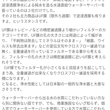
逆浸透膜浄水による純水を造る水道直結ウォーターサーバーを
扱っているのは２社だけでした。
その２社も主力商品はUF膜（限外ろ過膜）で逆浸透膜も有りま
すよ、というスタンスです。
UF膜はトレビーノなどの精密濾過膜より細かいフィルターのカ
テゴリーですが、UF膜の孔の大きさには用途によって幅があ
り、「不純物は除去してミネラルはそのまま～」「細菌、ウイ
ルスも除去出来ます」などの宣伝文句やクロスフロー濾過では
無く、全量濾過を行っているフィルターである事から考える
と、フィルターの孔の大きさは精密濾過膜に近いUF膜と考えら
れそうです。
（UF膜でもフィルター孔が小さくなると目詰まりを起こしてし
まう為、全量濾過が出来なくなりクロスフロー濾過を採用する
様になります。）
となると、浄水性能としては日本製の一般的な浄水器と大差な
さそうです。
ウォーターサーバーから出る水の水質にこだわっていない方な
ら別に関係ない話ですが、でも、商業施設ならいざ知らず、個
人宅でウォーターサーバーを使用している方で水質にこだわら