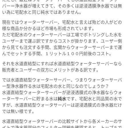
バー＝浄水器が増えてきて、その多くは逆浸透膜浄水器では無
い為に宅配水と同じ純水ではありません。
現在ではウォーターサーバー、宅配水と言えば殆どの人がどの
様な商品か分かるほど市場も形成されています。
ただ宅配水のウォーターサーバーは工場でボトリングした水を
ユーザーまで運ぶ訳ですからコストが掛かります、ユーザー側
から見ても注文する手間、玄関からウォーターサーバーまで運
んでセットする手間、１リットル１００円前後のコスト。
それを水道直結型にすれば水道直結型ウォーターサーバーなら
販売者とユーザーの双方にメリットがある訳です。
では水道直結型ウォーターサーバー、つまりウォーターサーバ
ー型浄水器作る水は宅配水の水と同じなのでしょうか？
水道直結型ウォーターサーバーが逆浸透膜式の浄水器ならウォ
ーターサーバーに貯まる水は
純水
です、宅配水と同品質の水で
すが、水道直結型ウォータサーバーは逆浸透膜式の浄水器だけ
では無い様です。
水道直結型ウォータサーバーの比較サイトから各メーカーのサ
イトで浄水器部分のフィルター詳細を確認すると、トップ５で