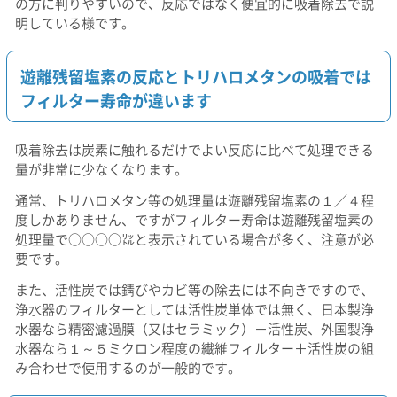
の方に判りやすいので、反応ではなく便宜的に吸着除去で説
明している様です。
遊離残留塩素の反応とトリハロメタンの吸着では
フィルター寿命が違います
吸着除去は炭素に触れるだけでよい反応に比べて処理できる
量が非常に少なくなります。
通常、トリハロメタン等の処理量は遊離残留塩素の１／４程
度しかありません、ですがフィルター寿命は遊離残留塩素の
処理量で○○○○㍑と表示されている場合が多く、注意が必
要です。
また、活性炭では錆びやカビ等の除去には不向きですので、
浄水器のフィルターとしては活性炭単体では無く、日本製浄
水器なら精密濾過膜（又はセラミック）＋活性炭、外国製浄
水器なら１～５ミクロン程度の繊維フィルター＋活性炭の組
み合わせで使用するのが一般的です。