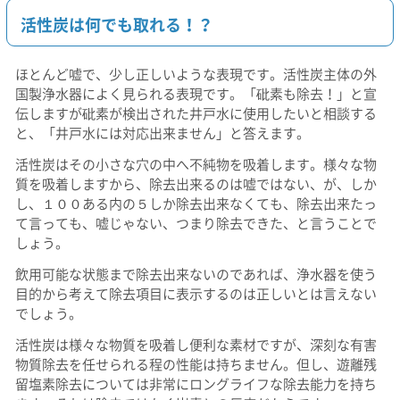
活性炭は何でも取れる！？
ほとんど嘘で、少し正しいような表現です。活性炭主体の外
国製浄水器によく見られる表現です。「砒素も除去！」と宣
伝しますが砒素が検出された井戸水に使用したいと相談する
と、「井戸水には対応出来ません」と答えます。
活性炭はその小さな穴の中へ不純物を吸着します。様々な物
質を吸着しますから、除去出来るのは嘘ではない、が、しか
し、１００ある内の５しか除去出来なくても、除去出来たっ
て言っても、嘘じゃない、つまり除去できた、と言うことで
しょう。
飲用可能な状態まで除去出来ないのであれば、浄水器を使う
目的から考えて除去項目に表示するのは正しいとは言えない
でしょう。
活性炭は様々な物質を吸着し便利な素材ですが、深刻な有害
物質除去を任せられる程の性能は持ちません。但し、遊離残
留塩素除去については非常にロングライフな除去能力を持ち