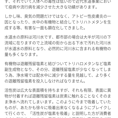
す、それでいて人体への毒性は低いので近代水道事業におい
て疫病や流行病を減少させた大きな功績があります。
しかし味、臭気の問題だけではなく、アトピー性皮膚炎の一
因となったり、水中の有機物と結合してトリハトメタンを生
成する等、有害な一面も顕在化してきました。
水道水の原料は河川水です、都市部の場合は大半が河川の下
流域に在りますので上流域の街から出る下水で汚れた河川水
が水道水の原料となり、必然的に河川水に含まれる有機物の
量も多くなります。
有機物は遊離残留塩素と結びついてトリハロメタンなど塩素
副生成物となり、その分、遊離残留塩素が少なくなってしま
う為、浄水場では配水中に減少する量を見越して、より多く
の遊離残留塩素を投入しなければなりません。
活性炭は広大な表面積を持ちますが、それも有限、表面に異
物が付着すれば遊離残留塩素は炭素に触れることなくそのま
ま浄水へ流れてしまいます。このように今まで吸着していた
ものが、あたかも徐々に吸着出来なくなるようにブレイクし
て行くので、「活性炭が塩素を吸着」と説明した方が消費者