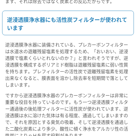
ます、それは除去ではなく炭素との反応だからです。
逆浸透膜浄水器にも活性炭フィルターが使われて
います
逆浸透膜浄水器に装備されている、プレカーボンフィルター
は水道水の遊離残留塩素を処理するため、「おいおい、逆浸
透膜で塩素くらいとれないのか？」と言われそうですが、逆
浸透膜を構成するポリアミド樹脂は遊離残留塩素に弱い性質
を持ちます。プレフィルターの活性炭で遊離残留塩素を処理
出来なくなると、膜表面を溶かし除去率を短期間で落として
しまいます。
ですから逆浸透膜浄水器のプレカーボンフィルターは非常に
重要な役目を持っているのです。もう一つ逆浸透膜フィルタ
ー通過後の後処理フィルターに活性炭が使われています、逆
浸透膜は水に溶けた気体は有る程度、通過してしまいますの
で、それを原因とする臭気の吸着、そして逆浸透膜を通過し
た二酸化炭素により多少、酸性に傾く浄水をアルカリ性の活
性炭によりｐＨを戻す役割があります。