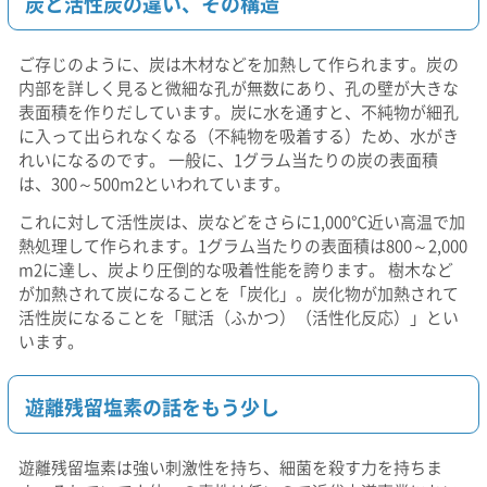
炭と活性炭の違い、その構造
ご存じのように、炭は木材などを加熱して作られます。炭の
内部を詳しく見ると微細な孔が無数にあり、孔の壁が大きな
表面積を作りだしています。炭に水を通すと、不純物が細孔
に入って出られなくなる（不純物を吸着する）ため、水がき
れいになるのです。 一般に、1グラム当たりの炭の表面積
は、300～500m2といわれています。
これに対して活性炭は、炭などをさらに1,000℃近い高温で加
熱処理して作られます。1グラム当たりの表面積は800～2,000
m2に達し、炭より圧倒的な吸着性能を誇ります。 樹木など
が加熱されて炭になることを「炭化」。炭化物が加熱されて
活性炭になることを「賦活（ふかつ）（活性化反応）」とい
います。
遊離残留塩素の話をもう少し
遊離残留塩素は強い刺激性を持ち、細菌を殺す力を持ちま