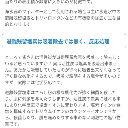
当たりの表面積が非常に大きいのが特徴です。
浄水器のフィルターとして使用される場合は主に水道水中の
遊離残留塩素とトリハロメタンなどの有機物の除去が主な目
的となります。
遊離残留塩素は吸着除去では無く、反応処理
ところで皆さんは活性炭が遊離残留塩素を吸着して除去して
いると思っていますか？ 実は活性炭は塩素を吸着出来ませ
ん。あたかも吸着していたものが徐々に吸着出来なくなって
行く様な劣化をするので、吸着で説明をする場合が多いので
すが、実際には化学反応です。
遊離残留塩素はさらし粉の様な酸化力が強く細菌を殺した
り、肌に刺激を与えたりしますが、活性炭の炭素に触れる事
により化学反応で塩素イオンに変わります、塩素イオンは食
塩を構成するナトリウムイオンのカウンターイオンですか
ら、殺菌したり、肌を痛めたりする事のない刺激性の無い物
質です。