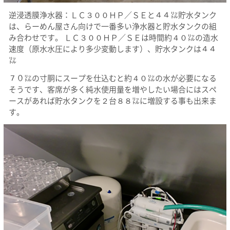
逆浸透膜浄水器：ＬＣ３００ＨＰ／ＳＥと４４㍑貯水タンク
は、らーめん屋さん向けで一番多い浄水器と貯水タンクの組
み合わせです。 ＬＣ３００ＨＰ／ＳＥは時間約４０㍑の造水
速度（原水水圧により多少変動します）、貯水タンクは４４
㍑
７０㍑の寸胴にスープを仕込むと約４０㍑の水が必要になる
そうです、客席が多く純水使用量を増やしたい場合にはスペ
ースがあれば貯水タンクを２台８８㍑に増設する事も出来ま
す。