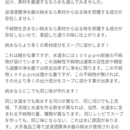
出汁、素材を厳選するなら水も選んでみませんか。
逆浸透膜浄水器の純水なら素材から出る味を邪魔する成分が
存在しません！
不純物を含まない純水なら素材から出る味を邪魔する成分が
存在しないので、意図した通りの味に仕上がります。
純水ならより多くの素材成分をスープに溶かします！
これは細かな事ですが、水道水には１００ｐｐｍ前後の不純
物が溶けています、この溶解性不純物は通常の活性炭や精密
ろ過膜の浄水器では除去出来ずに浄水に残ります。この不純
物１００ｐｐｍは僅かな量ですが、この不純物が無ければ、
その分より多くの出汁成分をスープに溶かす事が出来ます。
純水ならどこでも同じ味が作れます！
同じ水道水でも取水する河川が異なり、同じ河川でも上流
域、下流域と水道を作る原水が異なれば、当然、水道水に含
まれる不純物の量、種類が異なります。 同じレシピでスープ
を作っても、同じ味にならない、これは水に原因がありま
す。 大手食品工場で逆浸透膜浄水器の純水が使用されるの