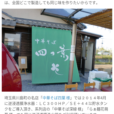
は、全国どこで製造しても同じ味を作りたいからです。
埼玉県川島町の名店「
中華そば四葉 様
」では２０１４年4月
に逆浸透膜浄水器：ＬＣ３００ＨＰ／ＳＥ＋４４㍑貯水タン
クをご導入頂き、系列店の「中華そば深緑 様」「らぁ麺花萌